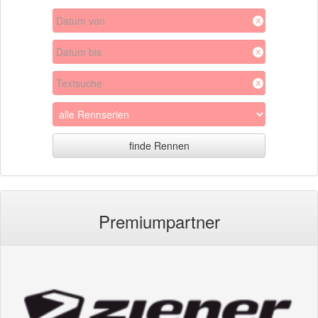
x
x
x
Premiumpartner